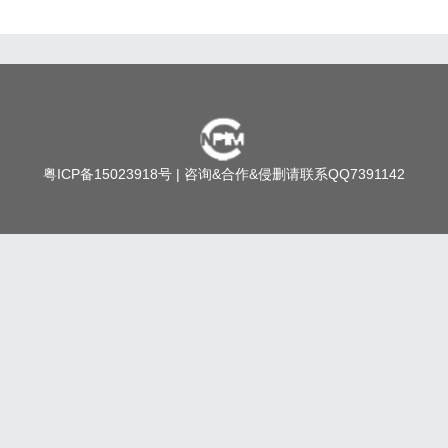
粤ICP备15023918号
| 咨询&合作&侵删请联系QQ7391142