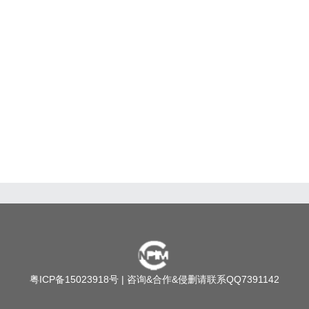
粤ICP备15023918号
| 咨询&合作&侵删请联系QQ7391142