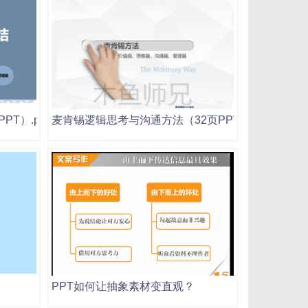
T）.pptx
麦肯锡逻辑思考与沟通方法（32页PPT）.pptx
PPT如何让抽象素材变直观？