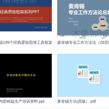
199个经典逻辑思维工具框架模型300页PPT课件.pptx
麦肯锡专业工作方法论（28页PP
PT）.ppt
内部精益生产培训资料.ppt
麦肯锡方法(原版）.pdf