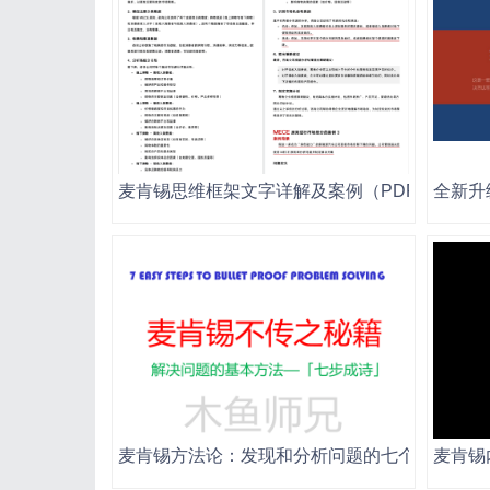
麦肯锡思维框架文字详解及案例（PDF）.pdf
全新升级
麦肯锡方法论：发现和分析问题的七个步骤（39页P
麦肯锡