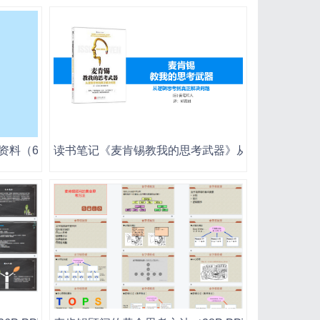
（68P PPT）.ppt
读书笔记《麦肯锡教我的思考武器》从逻辑思考到真