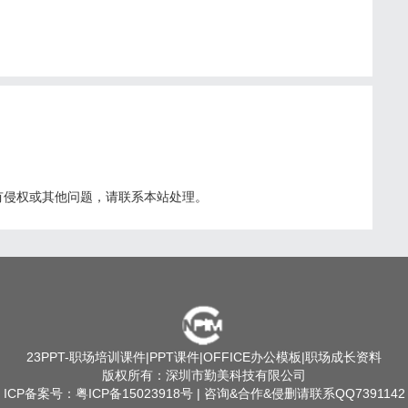
有侵权或其他问题，请联系本站处理。
23PPT
-职场培训课件|PPT课件|OFFICE办公模板|职场成长资料
版权所有：深圳市勤美科技有限公司
ICP备案号：
粤ICP备15023918号
| 咨询&合作&侵删请联系QQ7391142