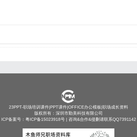
23PPT
-职场培训课件|PPT课件|OFFICE办公模板|职场成长资料
版权所有：深圳市勤美科技有限公司
ICP备案号：
粤ICP备15023918号
| 咨询&合作&侵删请联系QQ7391142