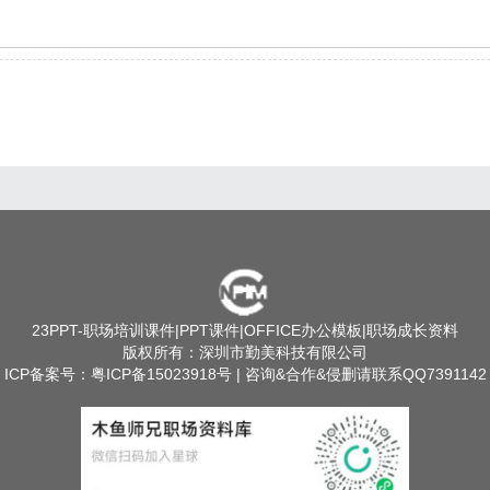
23PPT
-职场培训课件|PPT课件|OFFICE办公模板|职场成长资料
版权所有：深圳市勤美科技有限公司
ICP备案号：
粤ICP备15023918号
| 咨询&合作&侵删请联系QQ7391142