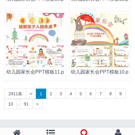
幼儿园家长会PPT模板11.pptx
幼儿园家长会PPT模板10.pptx
2911条
<
1
2
3
4
5
6
7
8
9
10
..
91
>
技术支持：QINMEI.NET