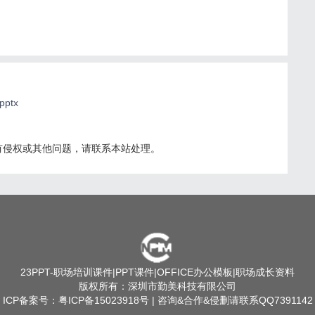
ptx
有侵权或其他问题，请联系本站处理。
23PPT
-职场培训课件|PPT课件|OFFICE办公模板|职场成长资料
版权所有：深圳市勤美科技有限公司
ICP备案号：
粤ICP备15023918号
| 咨询&合作&侵删请联系QQ7391142