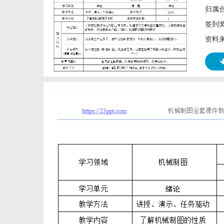
归属
签到
资料