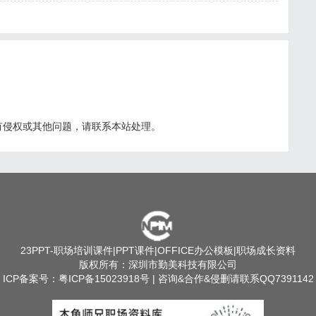
有侵权或其他问题，请联系本站处理。
23PPT
-职场培训课件|PPT课件|OFFICE办公模板|职场成长资料
版权所有：深圳市勤美科技有限公司
ICP备案号：
粤ICP备15023918号
| 咨询&合作&侵删请联系QQ7391142