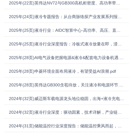
2025年(22页)英伟达NV72与GB300高机柜密度、高功率带来的液冷投资机会梳理(三).pdf
2025年(24页)液冷专题报告：从台商脉络探产业发展系列报告四.pdf
2025年(25页)液冷行业：AIDC智算中心-高功率、高压、直流、液冷趋势的投资机会梳理(一).pdf
2025年(25页)液冷行业深度报告：冷板式液冷放量在即，浸没式液冷可期.pdf
2025年(28页)AI电气设备把握电源&液冷&配套电力设备机遇.pdf
2025年(28页)申菱环境全面布局液冷，有望受益AI浪潮.pdf
2025年(28页)英伟达GB300含苞待放，关注液冷和电源环节.pdf
2024年(32页)威迈斯车载电源龙头地位稳固，出海+液冷充电模块有望开辟新增长点.pdf
2024年(32页)液冷行业深度：驱动因素，技术详解，产业链及相关公司深度梳理.pdf
2024年(31页)储能温控行业深度报告：储能温控乘风而起，液冷技术锋芒显现.pdf