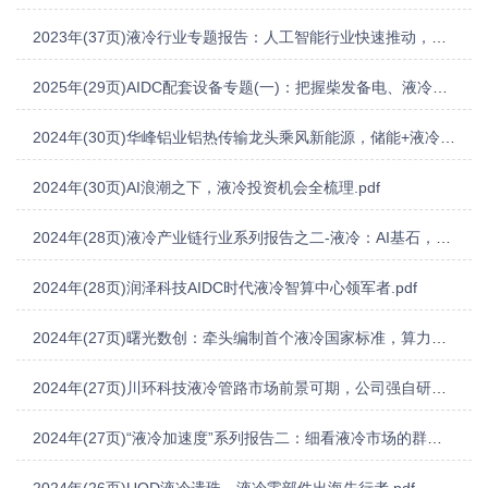
2023年(37页)液冷行业专题报告：人工智能行业快速推动，液冷有望成为高成长性新赛道.pdf
2025年(29页)AIDC配套设备专题(一)：把握柴发备电、液冷系统投资机遇.pdf
2024年(30页)华峰铝业铝热传输龙头乘风新能源，储能+液冷+空调打开新增量.pdf
2024年(30页)AI浪潮之下，液冷投资机会全梳理.pdf
2024年(28页)液冷产业链行业系列报告之二-液冷：AI基石，爆发在即！.pdf
2024年(28页)润泽科技AIDC时代液冷智算中心领军者.pdf
2024年(27页)曙光数创：牵头编制首个液冷国家标准，算力浪潮下市占率第一价值凸显.pdf
2024年(27页)川环科技液冷管路市场前景可期，公司强自研、成本控制力将获超额增长.pdf
2024年(27页)“液冷加速度”系列报告二：细看液冷市场的群雄逐鹿.pdf