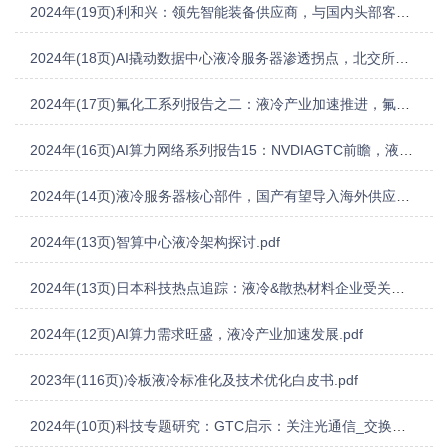
2024年(19页)利和兴：领先智能装备供应商，与国内头部客户合作，AI服务器+液冷超充有望多点开花.pdf
2024年(18页)AI撬动数据中心液冷服务器渗透拐点，北交所液冷行业龙头迎机遇.pdf
2024年(17页)氟化工系列报告之二：液冷产业加速推进，氟化液逐浪新蓝海.pdf
2024年(16页)AI算力网络系列报告15：NVDIAGTC前瞻，液冷时代加速到来.pdf
2024年(14页)液冷服务器核心部件，国产有望导入海外供应链.pdf
2024年(13页)智算中心液冷架构探讨.pdf
2024年(13页)日本科技热点追踪：液冷&散热材料企业受关注.pdf
2024年(12页)AI算力需求旺盛，液冷产业加速发展.pdf
2023年(116页)冷板液冷标准化及技术优化白皮书.pdf
2024年(10页)科技专题研究：GTC启示：关注光通信_交换机_液冷.pdf