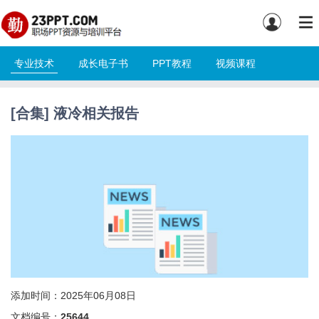
专业技术
成长电子书
PPT教程
视频课程
[合集] 液冷相关报告
添加时间：2025年06月08日
文档编号：
25644