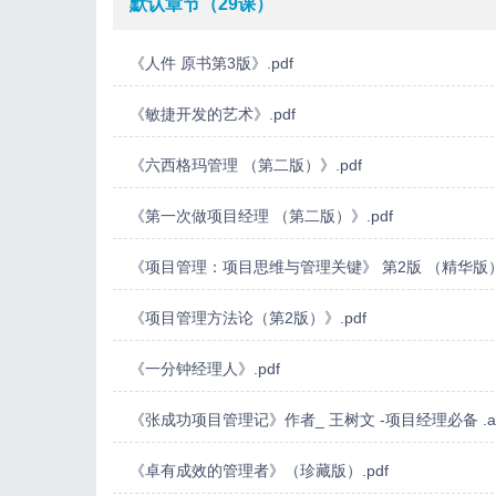
默认章节（29课）
项目经理应该知道的97件事.pdf
《人件 原书第3版》.pdf
一页纸项目管理.pdf
影响力-罗伯特·西奥迪尼.pdf
《敏捷开发的艺术》.pdf
《六西格玛管理 （第二版）》.pdf
部分内容截图预览：
《第一次做项目经理 （第二版）》.pdf
《项目管理：项目思维与管理关键》 第2版 （精华版） 
《项目管理方法论（第2版）》.pdf
《一分钟经理人》.pdf
《张成功项目管理记》作者_ 王树文 -项目经理必备 .a
《卓有成效的管理者》（珍藏版）.pdf