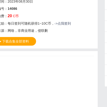
间：2023年08月30日
编号：
14086
20
扣费：
C币
奖励：每日签到可随机获得1~10C币，
->点我签到
来源：网络，非商业用途，侵联删
下载合集全部资料